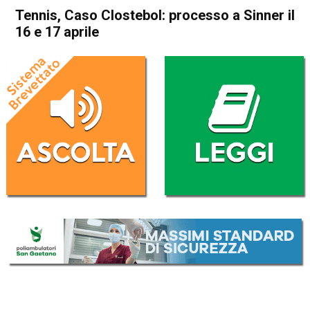
Tennis, Caso Clostebol: processo a Sinner il
16 e 17 aprile
Home
Sport
Sport
Tennis, Caso Clostebol:
processo a Sinner il 16 e 17
aprile
Da
Redazione Nazionale
10 Gennaio 2025
(aggiornato il
10 Gennaio 2025 19:32
)
ASCOLTA L'AUDIO