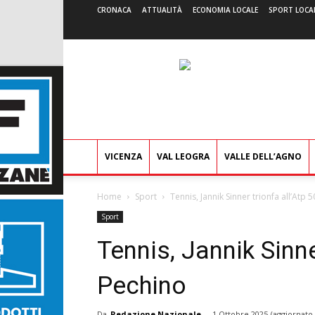
CRONACA
ATTUALITÀ
ECONOMIA LOCALE
SPORT LOCA
VICENZA
VAL LEOGRA
VALLE DELL’AGNO
Home
Sport
Tennis, Jannik Sinner trionfa all’Atp 
Sport
Tennis, Jannik Sinne
Pechino
Da
Redazione Nazionale
-
1 Ottobre 2025
(aggiornato 