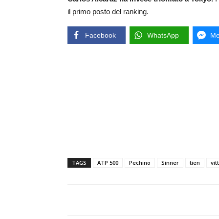
il primo posto del ranking.
Facebook
WhatsApp
Me
TAGS
ATP 500
Pechino
Sinner
tien
vit