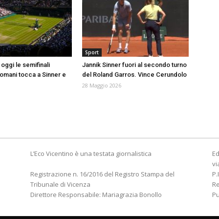
Sport
oggi le semifinali
Jannik Sinner fuori al secondo turno
Domani tocca a Sinner e
del Roland Garros. Vince Cerundolo
28 Maggio 2026
L’Eco Vicentino è una testata giornalistica
Ed
vi
Registrazione n. 16/2016 del Registro Stampa del
P.
Tribunale di Vicenza
R
Direttore Responsabile: Mariagrazia Bonollo
Pu