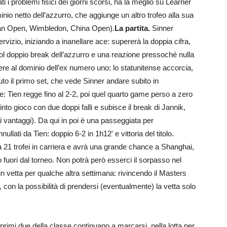
ti i problemi fisici dei giorni scorsi, ha la meglio su Learner
inio netto dell’azzurro, che aggiunge un altro trofeo alla sua
lian Open, Wimbledon, China Open).
La partita.
Sinner
izio, iniziando a inanellare ace: supererà la doppia cifra,
 col doppio break dell’azzurro e una reazione pressoché nulla
dere al dominio dell’ex numero uno: lo statunitense accorcia,
uto il primo set, che vede Sinner andare subito in
: Tien regge fino al 2-2, poi quel quarto game perso a zero
uinto gioco con due doppi falli e subisce il break di Jannik,
ai vantaggi). Da qui in poi è una passeggiata per
llati da Tien: doppio 6-2 in 1h12′ e vittoria del titolo.
 a 21 trofei in carriera e avrà una grande chance a Shanghai,
to fuori dal torneo. Non potrà però esserci il sorpasso nel
 vetta per qualche altra settimana: rivincendo il Masters
 con la possibilità di prendersi (eventualmente) la vetta solo
 primi due della classe continuano a marcarsi, nella lotta per