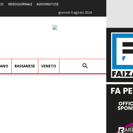
CO
VIDEOGIORNALE
AUDIONOTIZIE
giovedì 6 agosto 2026
IANO
BASSANESE
VENETO