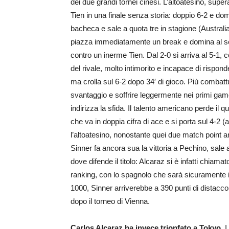
dei due grandi tornei cinesi. L’altoatesino, supera
Tien in una finale senza storia: doppio 6-2 e dom
bacheca e sale a quota tre in stagione (Austra
piazza immediatamente un break e domina al serv
contro un inerme Tien. Dal 2-0 si arriva al 5-1,
del rivale, molto intimorito e incapace di rispon
ma crolla sul 6-2 dopo 34′ di gioco. Più combatt
svantaggio e soffrire leggermente nei primi game
indirizza la sfida. Il talento americano perde il q
che va in doppia cifra di ace e si porta sul 4-2 (
l’altoatesino, nonostante quei due match point annu
Sinner fa ancora sua la vittoria a Pechino, sale
dove difende il titolo: Alcaraz si è infatti chiama
ranking, con lo spagnolo che sarà sicuramente in
1000, Sinner arriverebbe a 390 punti di distacco,
dopo il torneo di Vienna.
Carlos Alcaraz ha invece trionfato a Tokyo.
I