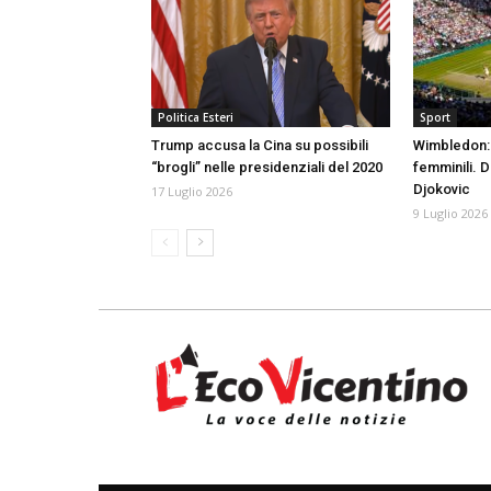
Politica Esteri
Sport
Trump accusa la Cina su possibili
Wimbledon: 
“brogli” nelle presidenziali del 2020
femminili. 
Djokovic
17 Luglio 2026
9 Luglio 2026