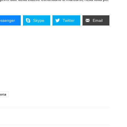
ssenger
Skype
Twitter
Email
toria