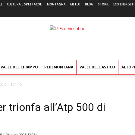
LE
CULTURA E SPETTACOLI
MONTAGNA
METEO
BLOG
STORIE
ECO ENERGETI
L'Eco
Vicentino
VALLE DEL CHIAMPO
PEDEMONTANA
VALLE DELL’ASTICO
ALTOP
500 di Pechino
r trionfa all’Atp 500 di
il
1 Ottobre 2025 12:28
)