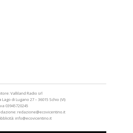
itore: Valliland Radio srl
a Lago di Lugano 27 – 36015 Schio (VI)
Iva 03945720245
edazione:
redazione@ecovicentino.it
bblicità:
info@ecovicentino.it