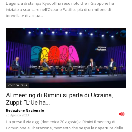
L'agenzia di stampa KyodoIl ha reso noto che il Giappone ha
iniziato a scaricare nell'Oceano Pacifico più di un milione di
tonnellate di acqua...
Politica Italia
Al meeting di Rimini si parla di Ucraina,
Zuppi: “L’Ue ha...
Redazione Nazionale
-
20 Agosto 2023
Ha preso il via oggi (domenica 20 agosto) a Rimini il meeting di
Comunione e Liberazione, momento che segna la riapertura della