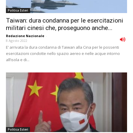
Politica Esteri
Taiwan: dura condanna per le esercitazioni
militari cinesi che, proseguono anche...
Redazione Nazionale
-
8 Agosto 2022
E’ arrivata la dura condanna di Taiwan alla Cina per le possenti
esercitazioni condotte nello spazio aereo e nelle acque intorno
all’isola e di...
Politica Esteri