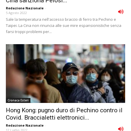
Cina sanziona Pelosi...
Redazione Nazionale
-
5 Agosto 2022
Sale la temperatura nell'accesso braccio di ferro tra Pechino e
Taipei. La Cina non rinuncia alle sue mire espansionistiche senza
farsi troppi problemi per...
Cronaca Esteri
Hong Kong: pugno duro di Pechino contro il
Covid. Braccialetti elettronici...
Redazione Nazionale
-
12 Luglio 2022