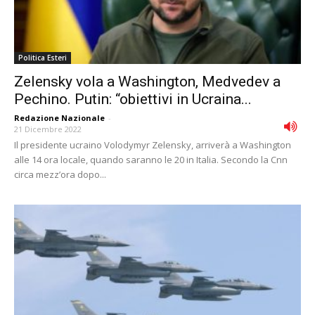
Politica Esteri
Zelensky vola a Washington, Medvedev a
Pechino. Putin: “obiettivi in Ucraina...
Redazione Nazionale
-
21 Dicembre 2022
Il presidente ucraino Volodymyr Zelensky, arriverà a Washington
alle 14 ora locale, quando saranno le 20 in Italia. Secondo la Cnn
circa mezz’ora dopo...