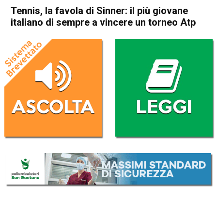
Tennis, la favola di Sinner: il più giovane
italiano di sempre a vincere un torneo Atp
Home
Sport
Sport
Tennis, la favola di Sinner: il
più giovane italiano di
sempre a vincere un torneo
Atp
Da
Redazione Nazionale
15 Novembre 2020
(aggiornato il
15 Novembre 2020 10:20
)