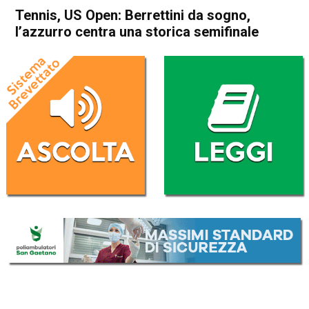
Tennis, US Open: Berrettini da sogno,
l’azzurro centra una storica semifinale
Home
Sport
Sport
Tennis, US Open: Berrettini da
sogno, l’azzurro centra una
storica semifinale
Da
Redazione Nazionale
5 Settembre 2019
(aggiornato il
5 Settembre 2019 11:09
)
ASCOLTA L'AUDIO