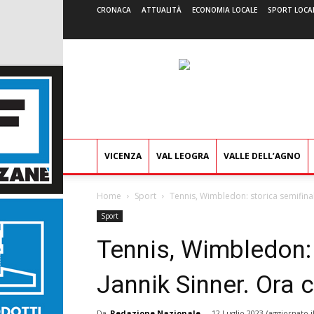
CRONACA
ATTUALITÀ
ECONOMIA LOCALE
SPORT LOCA
VICENZA
VAL LEOGRA
VALLE DELL’AGNO
Home
Sport
Tennis, Wimbledon: storica semifinal
Sport
Tennis, Wimbledon: 
Jannik Sinner. Ora c
Da
Redazione Nazionale
-
12 Luglio 2023
(aggiornato i