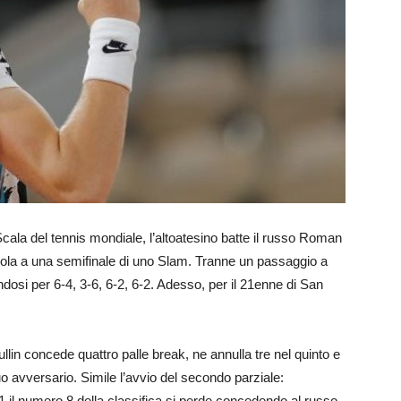
Scala del tennis mondiale, l’altoatesino batte il russo Roman
ra vola a una semifinale di uno Slam. Tranne un passaggio a
dosi per 6-4, 3-6, 6-2, 6-2. Adesso, per il 21enne di San
ullin concede quattro palle break, ne annulla tre nel quinto e
o avversario. Simile l’avvio del secondo parziale:
1 il numero 8 della classifica si perde concedendo al russo