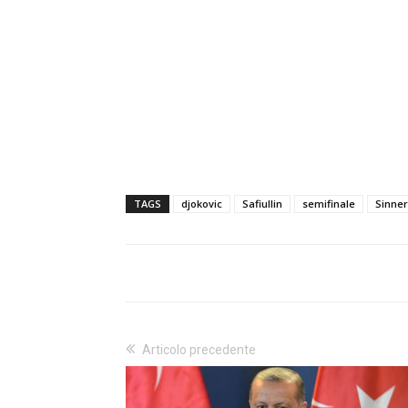
TAGS
djokovic
Safiullin
semifinale
Sinner
Articolo precedente