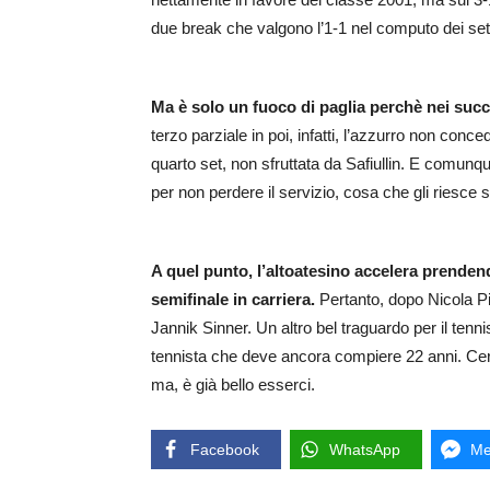
due break che valgono l’1-1 nel computo dei set
Ma è solo un fuoco di paglia perchè nei succ
terzo parziale in poi, infatti, l’azzurro non conced
quarto set, non sfruttata da Safiullin. E comunque
per non perdere il servizio, cosa che gli riesce so
A quel punto, l’altoatesino accelera prenden
semifinale in carriera.
Pertanto, dopo Nicola Pie
Jannik Sinner. Un altro bel traguardo per il tenni
tennista che deve ancora compiere 22 anni. Cert
ma, è già bello esserci.
Facebook
WhatsApp
Me