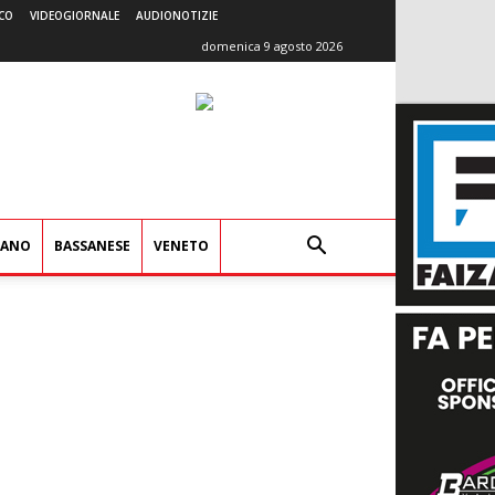
CO
VIDEOGIORNALE
AUDIONOTIZIE
domenica 9 agosto 2026
IANO
BASSANESE
VENETO