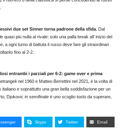
.
essivi due set Sinner torna padrone della sfida.
Dal
e quasi più nulla al rivale: solo una palla break all’ inizio del
, a ogni turno di battuta il russo deve fare gli straordinari
ltanto fino al 2-2.
dosi entrambi i parziali per 6-2: game over e prima
trangeli nel 1960 e Matteo Berrettini nel 2021, è la volta di
s italiano e soprattutto una gran bella soddisfazione per un
o, Djokovic in semifinale è uno scoglio tosto da superare,
ssenger
Skype
Twitter
Email