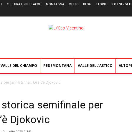
LE
CULTURA E SPETTACOLI
MONTAGNA
METEO
BLOG
STORIE
ECO ENERGETI
L'Eco
Vicentino
VALLE DEL CHIAMPO
PEDEMONTANA
VALLE DELL’ASTICO
ALTOP
e per Jannik Sinner. Ora c’è Djokovic
storica semifinale per
’è Djokovic
l
12 Luglio 2023 9:16
)