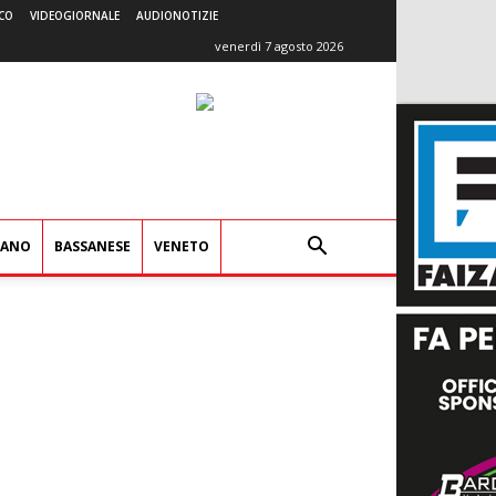
CO
VIDEOGIORNALE
AUDIONOTIZIE
venerdì 7 agosto 2026
IANO
BASSANESE
VENETO