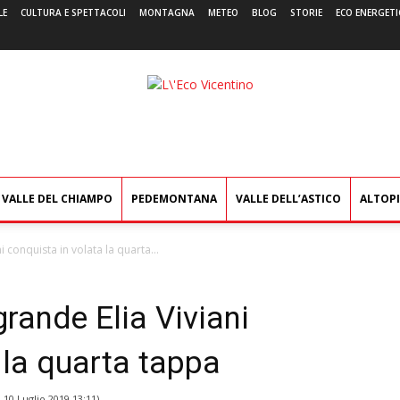
LE
CULTURA E SPETTACOLI
MONTAGNA
METEO
BLOG
STORIE
ECO ENERGETI
L'Eco
Vicentino
VALLE DEL CHIAMPO
PEDEMONTANA
VALLE DELL’ASTICO
ALTOP
 conquista in volata la quarta...
rande Elia Viviani
 la quarta tappa
l
10 Luglio 2019 13:11
)