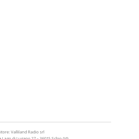
itore: Valliland Radio srl
a Lago di Lugano 27 – 36015 Schio (VI)