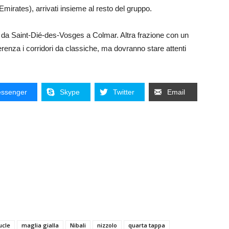
irates), arrivati insieme al resto del gruppo.
da Saint-Dié-des-Vosges a Colmar. Altra frazione con un
fferenza i corridori da classiche, ma dovranno stare attenti
ssenger
Skype
Twitter
Email
ucle
maglia gialla
Nibali
nizzolo
quarta tappa