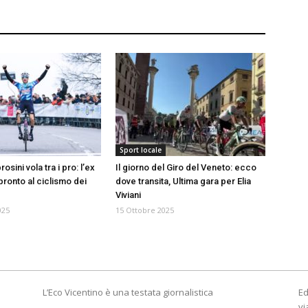
Sport locale
sini vola tra i pro: l’ex
Il giorno del Giro del Veneto: ecco
pronto al ciclismo dei
dove transita, Ultima gara per Elia
Viviani
025
15 Ottobre 2025
L’Eco Vicentino è una testata giornalistica
Ed
vi