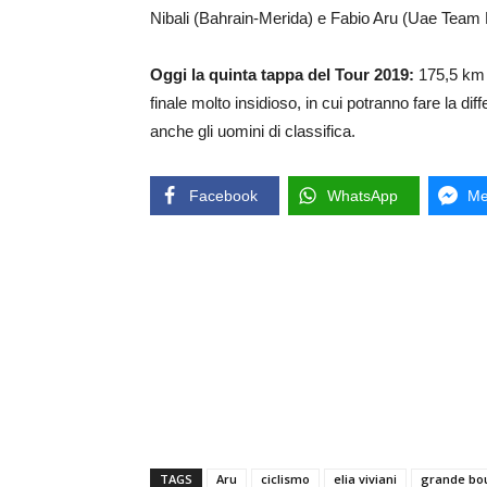
Nibali (Bahrain-Merida) e Fabio Aru (Uae Team Em
Oggi la quinta tappa del Tour 2019:
175,5 km 
finale molto insidioso, in cui potranno fare la di
anche gli uomini di classifica.
Facebook
WhatsApp
Me
TAGS
Aru
ciclismo
elia viviani
grande bo