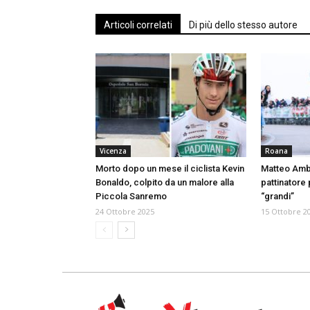
Articoli correlati
Di più dello stesso autore
Vicenza
Roana
Morto dopo un mese il ciclista Kevin
Matteo Ambro
Bonaldo, colpito da un malore alla
pattinatore 
Piccola Sanremo
“grandi”
24 Ottobre 2025
15 Ottobre 2