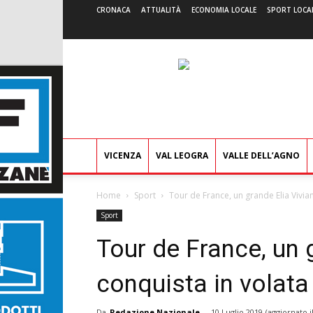
CRONACA
ATTUALITÀ
ECONOMIA LOCALE
SPORT LOCA
VICENZA
VAL LEOGRA
VALLE DELL’AGNO
Home
Sport
Tour de France, un grande Elia Viviani
Sport
Tour de France, un g
conquista in volata
Da
Redazione Nazionale
-
10 Luglio 2019
(aggiornato i