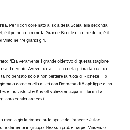
erna.
Per il corridore nato a Isola della Scala, alla seconda
, è il primo centro nella Grande Boucle e, come detto, è il
r vinto nei tre grandi giri.
rato:
“Era veramente il grande obiettivo di questa stagione.
hiuso il cerchio. Avevo perso il treno nella prima tappa, per
olta ho pensato solo a non perdere la ruota di Richeze. Ho
giornata come quella di ieri con l’impresa di Alaphilippe ci ha
ze, ho visto che Kristoff voleva anticiparmi, lui mi ha
vogliamo continuare così”.
a maglia gialla rimane sulle spalle del francese Julian
o comodamente in gruppo. Nessun problema per Vincenzo