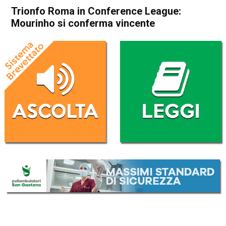
Trionfo Roma in Conference League:
Mourinho si conferma vincente
Home
Sport
Sport
Trionfo Roma in Conference
League: Mourinho si
conferma vincente
Da
Redazione Nazionale
26 Maggio 2022
(aggiornato il
26 Maggio 2022 12:23
)
ASCOLTA L'AUDIO