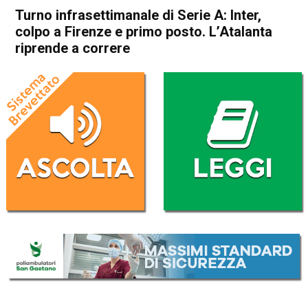
Turno infrasettimanale di Serie A: Inter,
colpo a Firenze e primo posto. L’Atalanta
riprende a correre
Home
Sport
Sport
Turno infrasettimanale di
Serie A: Inter, colpo a Firenze
e primo posto. L’Atalanta
riprende a correre
Da
Redazione Nazionale
22 Settembre 2021
(aggiornato il
22 Settembre 2021 11:17
)