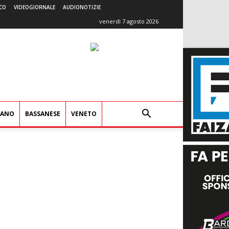
CO
VIDEOGIORNALE
AUDIONOTIZIE
venerdì 7 agosto 2026
IANO
BASSANESE
VENETO