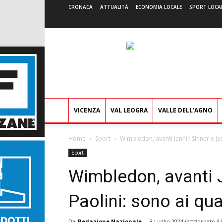
CRONACA
ATTUALITÀ
ECONOMIA LOCALE
SPORT LOCA
VICENZA
VAL LEOGRA
VALLE DELL’AGNO
Home
Sport
Wimbledon, avanti Jannik Sinner e Jas
Sport
Wimbledon, avanti 
Paolini: sono ai quar
Da
Redazione Nazionale
-
8 Luglio 2024
(aggiornato il