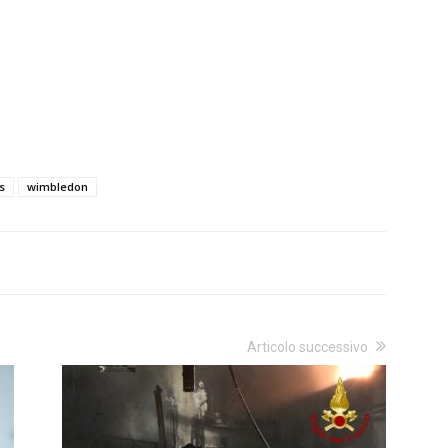
s
wimbledon
Articolo successivo