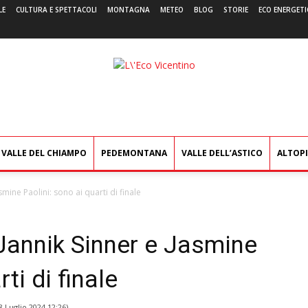
LE
CULTURA E SPETTACOLI
MONTAGNA
METEO
BLOG
STORIE
ECO ENERGETI
L'Eco
Vicentino
VALLE DEL CHIAMPO
PEDEMONTANA
VALLE DELL’ASTICO
ALTOP
mine Paolini: sono ai quarti di finale
Jannik Sinner e Jasmine
ti di finale
8 Luglio 2024 12:26
)