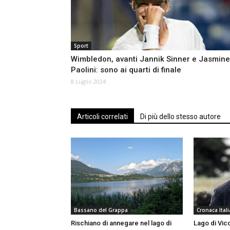
Sport
Wimbledon, avanti Jannik Sinner e Jasmine
Paolini: sono ai quarti di finale
8 Luglio 2024
Articoli correlati
Di più dello stesso autore
Bassano del Grappa
Cronaca Itali
Rischiano di annegare nel lago di
Lago di Vico