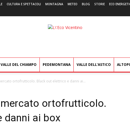
LE
CULTURA E SPETTACOLI
MONTAGNA
METEO
BLOG
STORIE
ECO ENERGETI
L'Eco
Vicentino
VALLE DEL CHIAMPO
PEDEMONTANA
VALLE DELL’ASTICO
ALTOP
ercato ortofrutticolo. Black out elettrico e danni ai...
 mercato ortofrutticolo.
e danni ai box