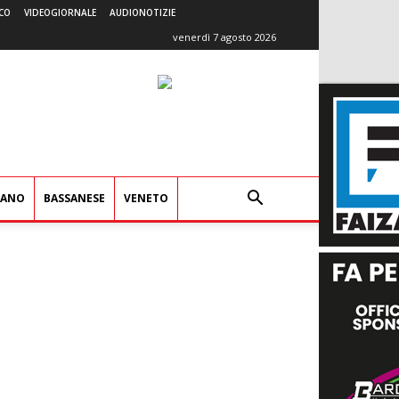
CO
VIDEOGIORNALE
AUDIONOTIZIE
venerdì 7 agosto 2026
IANO
BASSANESE
VENETO