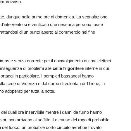
o improvviso.
tte, dunque nelle prime ore di domenica. La segnalazione
d’intervento si è verificato che nessuna persona fosse
rattandosi di un punto aperto al commercio nel fine
maste senza corrente per il coinvolgimento di cavi elettrici
conseguenza di problemi alle
celle frigorifere
interne in cui
e ortaggi in particolare. I pompieri bassanesi hanno
alla sede di Vicenza e dal corpo di volontari di Thiene, in
no adoperati per tutta la notte.
dei quali ora inservibile mentre i danni da fumo hanno
visori non arrivano al soffitto. Le cause del rogo di probabile
ili del fuoco: un probabile corto circuito avrebbe trovato