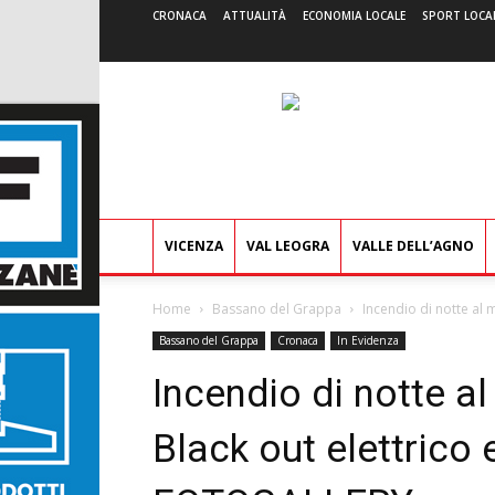
CRONACA
ATTUALITÀ
ECONOMIA LOCALE
SPORT LOCA
VICENZA
VAL LEOGRA
VALLE DELL’AGNO
Home
Bassano del Grappa
Incendio di notte al m
Bassano del Grappa
Cronaca
In Evidenza
Incendio di notte al
Black out elettrico 