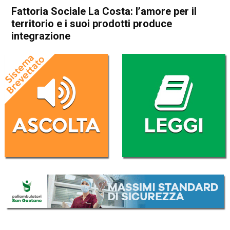
Fattoria Sociale La Costa: l’amore per il
territorio e i suoi prodotti produce
integrazione
Home
Storie
Attualità
In Evidenza
Thiene
Sarcedo
Storie
Fattoria Sociale La Costa:
l’amore per il territorio e i suoi
prodotti produce integrazione
Da
Giulia Busellato
16 Dicembre 2020
(aggiornato il
13 Gennaio 2021 15:17
)
ASCOLTA L'AUDIO