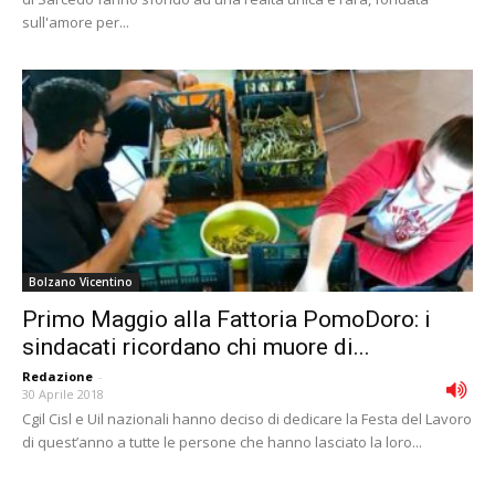
sull'amore per...
Bolzano Vicentino
Primo Maggio alla Fattoria PomoDoro: i
sindacati ricordano chi muore di...
Redazione
-
30 Aprile 2018
Cgil Cisl e Uil nazionali hanno deciso di dedicare la Festa del Lavoro
di quest’anno a tutte le persone che hanno lasciato la loro...