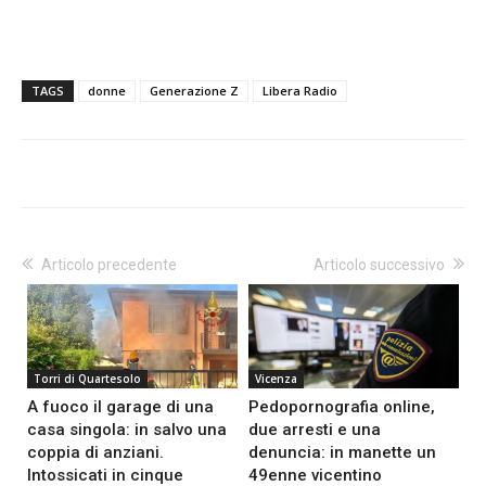
TAGS
donne
Generazione Z
Libera Radio
Articolo precedente
Articolo successivo
Torri di Quartesolo
Vicenza
A fuoco il garage di una
Pedopornografia online,
casa singola: in salvo una
due arresti e una
coppia di anziani.
denuncia: in manette un
Intossicati in cinque
49enne vicentino