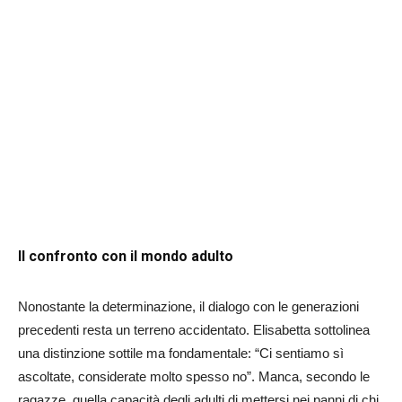
Il confronto con il mondo adulto
Nonostante la determinazione, il dialogo con le generazioni
precedenti resta un terreno accidentato.
Elisabetta sottolinea
una distinzione sottile ma fondamentale:
“Ci sentiamo sì
ascoltate, considerate molto spesso no”
.
Manca, secondo le
ragazze, quella capacità degli adulti di mettersi nei panni di chi