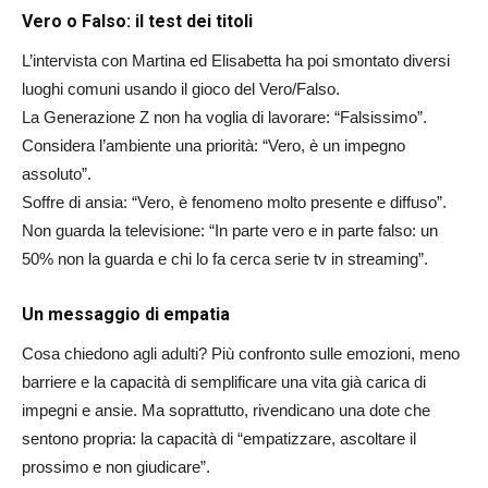
Vero o Falso: il test dei titoli
L’intervista con Martina ed Elisabetta ha poi smontato diversi
luoghi comuni usando il gioco del Vero/Falso.
La Generazione Z non ha v
oglia di lavorare:
“Falsissimo”
.
Considera l’a
mbiente una priorità:
“Vero, è un impegno
assoluto”
.
Soffre di a
nsia:
“Vero, è fenomeno molto presente e diffuso”
.
Non guarda la televisione:
“In parte vero e in parte falso: un
50% non la guarda e chi lo fa cerca serie tv in streaming”
.
Un messaggio di empatia
Cosa chiedono agli adulti?
Più confronto sulle emozioni, meno
barriere e la capacità di semplificare una vita già carica di
impegni e ansie
.
Ma soprattutto, rivendicano una dote che
sentono propria: la capacità di
“empatizzare, ascoltare il
prossimo e non giudicare”
.