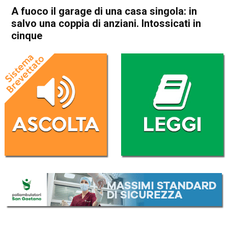
A fuoco il garage di una casa singola: in
salvo una coppia di anziani. Intossicati in
cinque
Home
Camisano
Torri di Quartesolo
Cronaca
In Evidenza
Camisano
Torri di Quartesolo
A fuoco il garage di una casa
singola: in salvo una coppia
di anziani. Intossicati in
cinque
Da
Redazione
22 Maggio 2026
(aggiornato il
22 Maggio 2026 16:47
)