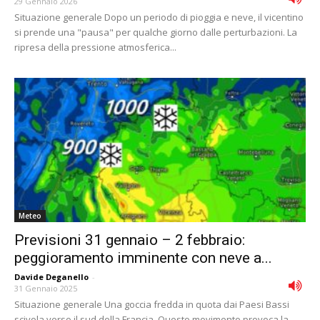
29 Gennaio 2026
Situazione generale Dopo un periodo di pioggia e neve, il vicentino
si prende una "pausa" per qualche giorno dalle perturbazioni. La
ripresa della pressione atmosferica...
Meteo
Previsioni 31 gennaio – 2 febbraio:
peggioramento imminente con neve a...
Davide Deganello
-
31 Gennaio 2025
Situazione generale Una goccia fredda in quota dai Paesi Bassi
scivola verso il sud della Francia. Questo movimento provoca la