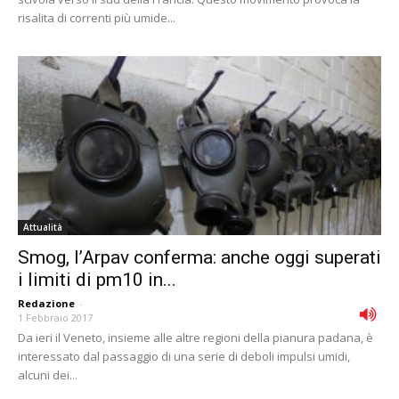
risalita di correnti più umide...
Attualità
Smog, l’Arpav conferma: anche oggi superati
i limiti di pm10 in...
Redazione
-
1 Febbraio 2017
Da ieri il Veneto, insieme alle altre regioni della pianura padana, è
interessato dal passaggio di una serie di deboli impulsi umidi,
alcuni dei...