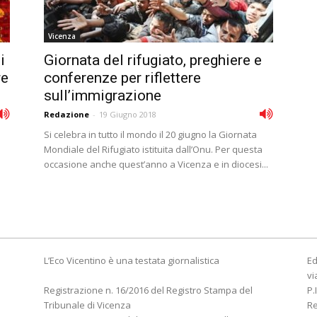
Vicenza
i
Giornata del rifugiato, preghiere e
re
conferenze per riflettere
sull’immigrazione
Redazione
-
19 Giugno 2018
Si celebra in tutto il mondo il 20 giugno la Giornata
Mondiale del Rifugiato istituita dall’Onu. Per questa
occasione anche quest’anno a Vicenza e in diocesi...
L’Eco Vicentino è una testata giornalistica
Ed
vi
Registrazione n. 16/2016 del Registro Stampa del
P.
Tribunale di Vicenza
R