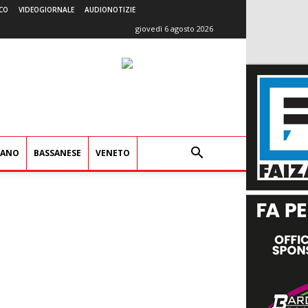
CO
VIDEOGIORNALE
AUDIONOTIZIE
giovedì 6 agosto 2026
IANO
BASSANESE
VENETO