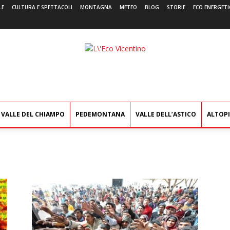
LE
CULTURA E SPETTACOLI
MONTAGNA
METEO
BLOG
STORIE
ECO ENERGETI
L'Eco
Vicentino
VALLE DEL CHIAMPO
PEDEMONTANA
VALLE DELL’ASTICO
ALTOP