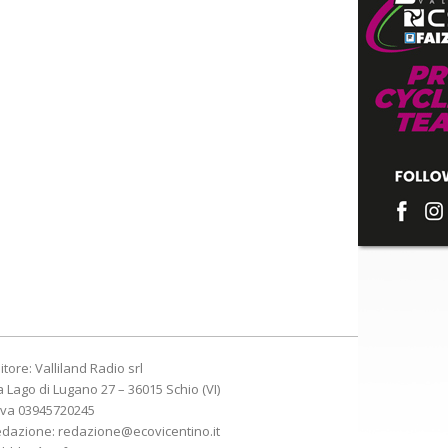
itore: Valliland Radio srl
a Lago di Lugano 27 – 36015 Schio (VI)
Iva 03945720245
edazione:
redazione@ecovicentino.it