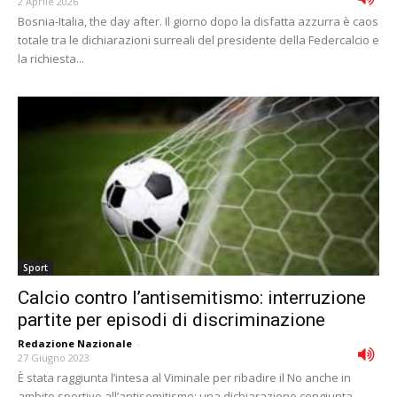
2 Aprile 2026
Bosnia-Italia, the day after. Il giorno dopo la disfatta azzurra è caos
totale tra le dichiarazioni surreali del presidente della Federcalcio e
la richiesta...
Sport
Calcio contro l’antisemitismo: interruzione
partite per episodi di discriminazione
Redazione Nazionale
-
27 Giugno 2023
È stata raggiunta l’intesa al Viminale per ribadire il No anche in
ambito sportivo all’antisemitismo: una dichiarazione congiunta