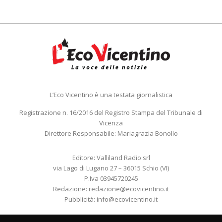
L’Eco Vicentino è una testata giornalistica
Registrazione n. 16/2016 del Registro Stampa del Tribunale di
Vicenza
Direttore Responsabile: Mariagrazia Bonollo
Editore: Valliland Radio srl
via Lago di Lugano 27 – 36015 Schio (VI)
P.Iva 03945720245
Redazione:
redazione@ecovicentino.it
Pubblicità:
info@ecovicentino.it