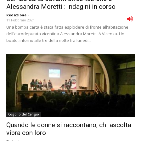
Alessandra Moretti : indagini in corso
Redazione
-
11 Febbraio 2021
Una bomba carta è stata fatta esplodere di fronte all'abitazione
dell'eurodeputata vicentina Alessandra Moretti. A Vicenza. Un
boato, intorno alle tre della notte fra lunedì...
Cogollo del Cengio
Quando le donne si raccontano, chi ascolta
vibra con loro