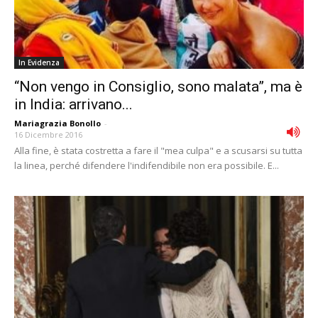
In Evidenza
“Non vengo in Consiglio, sono malata”, ma è
in India: arrivano...
Mariagrazia Bonollo
-
16 Dicembre 2016
Alla fine, è stata costretta a fare il "mea culpa" e a scusarsi su tutta
la linea, perché difendere l'indifendibile non era possibile. E...