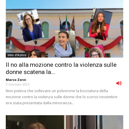
Velo d'Astico
Il no alla mozione contro la violenza sulle
donne scatena la...
Marco Zorzi
-
9 Gennaio 2025
Non poteva che sollevare un polverone la bocciatura della
mozione contro la violenza sulle donne che lo scorso novembre
era stata presentata dalla minoranza...