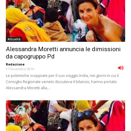
Attualità
Alessandra Moretti annuncia le dimissioni
da capogruppo Pd
Redazione
-
17 Dicembre 2016
Le polemiche scoppiate per il suo viaggio India, nei giorni in cui il
Consiglio Regionale veneto discuteva il bilancio, hanno portato
Alessandra Moretti alla...