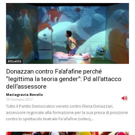
Attualità
Donazzan contro Fa’afafine perché
“legittima la teoria gender”: Pd all’attacco
dell’assessore
Mariagrazia Bonollo
-
19 Gennaio 2017
Tutto il Partito Democratico veneto contro Elena Donazzan,
assessore regionale alla formazione per la sua presa di posizione
contro lo spettacolo teatrale Fa'afafine (video),...