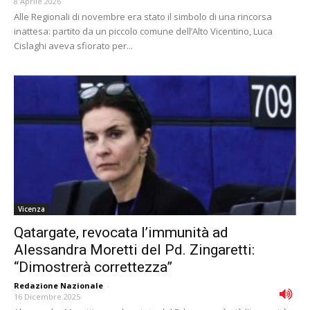
8 Aprile 2026
Alle Regionali di novembre era stato il simbolo di una rincorsa
inattesa: partito da un piccolo comune dell’Alto Vicentino, Luca
Cislaghi aveva sfiorato per...
Vicenza
Qatargate, revocata l’immunità ad
Alessandra Moretti del Pd. Zingaretti:
“Dimostrerà correttezza”
Redazione Nazionale
-
16 Dicembre 2025