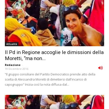
Attualità
Il Pd in Regione accoglie le dimissioni della
Moretti, “ma non...
Redazione
-
19 Dicembre 2016
“Il gruppo consiliare del Partito Democratico prende atto della
scelta di Alessandra Moretti di dimettersi dall'incarico di
capogruppo" Inizia così la nota diffusa dal...