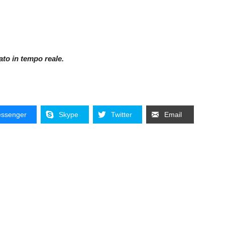
nato in tempo reale.
ssenger
Skype
Twitter
Email