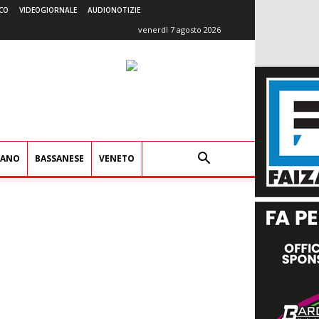
CO
VIDEOGIORNALE
AUDIONOTIZIE
venerdì 7 agosto 2026
IANO
BASSANESE
VENETO