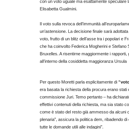
con un voto uguale ma esattamente speculare la 
Elisabetta Gualmini.
Il voto sulla revoca dell’immunità all’europarlam
un’astensione. La decisione finale sarà adottata
voto, frutto di un blitz dell’asse tra i popolari e F
che ha coinvolto Federica Mogherini e Stefano San
Bruxelles. A risentirne maggiormente i rapporti, già 
all’interno della cosiddetta maggioranza Ursula
Per questo Moretti parla esplicitamente di
“voto
era basata la richiesta della procura erano stat
commissione Juri. Temo pertanto – ha dichiarato 
effettivi contenuti della richiesta, ma sia stato c
come è stato del resto già ammesso da alcuni col
plenaria”, assicura la politica dem, ribadendo d
tutte le domande utili alle indagini”.