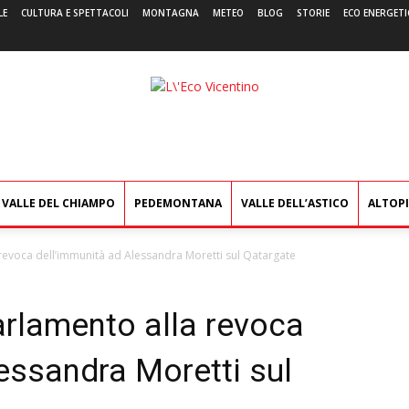
LE
CULTURA E SPETTACOLI
MONTAGNA
METEO
BLOG
STORIE
ECO ENERGETI
L'Eco
Vicentino
VALLE DEL CHIAMPO
PEDEMONTANA
VALLE DELL’ASTICO
ALTOP
 revoca dell’immunità ad Alessandra Moretti sul Qatargate
arlamento alla revoca
essandra Moretti sul