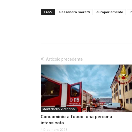
TAGS
alessandra moretti
europarlamento
i
Articolo precedente
Montebello Vicentino
Condominio a fuoco: una persona
intossicata
4 Dicembre 2025