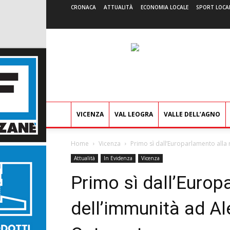
CRONACA
ATTUALITÀ
ECONOMIA LOCALE
SPORT LOCA
VICENZA
VAL LEOGRA
VALLE DELL’AGNO
Home
Vicenza
Primo sì dall’Europarlamento alla
Attualità
In Evidenza
Vicenza
Primo sì dall’Europ
dell’immunità ad Al