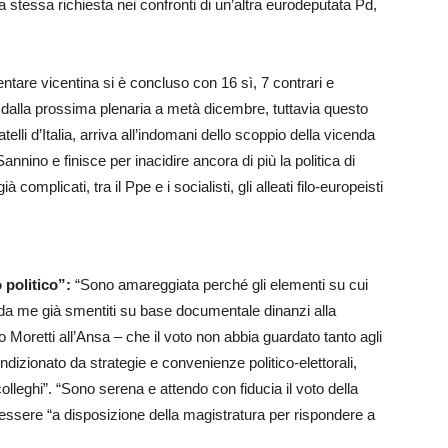
stessa richiesta nei confronti di un’altra eurodeputata Pd,
entare vicentina si è concluso con 16 sì, 7 contrari e
 dalla prossima plenaria a metà dicembre, tuttavia questo
ratelli d’Italia, arriva all’indomani dello scoppio della vicenda
nino e finisce per inacidire ancora di più la politica di
complicati, tra il Ppe e i socialisti, gli alleati filo-europeisti
 politico”:
“Sono amareggiata perché gli elementi su cui
i da me già smentiti su base documentale dinanzi alla
Moretti all’Ansa – che il voto non abbia guardato tanto agli
ondizionato da strategie e convenienze politico-elettorali,
leghi”. “Sono serena e attendo con fiducia il voto della
i essere “a disposizione della magistratura per rispondere a