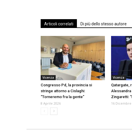
Articoli correlati
Di più dello stesso autore
Vicenza
Vicenza
Congresso Pd, la provincia si
Qatargate, 
stringe attorno a Cislaghi:
Alessandra 
“Torneremo fra la gente”
Zingaretti:
8 Aprile 2026
16 Dicembre