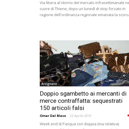
Via libera al ritorno del mercato infrasettimanale n
cuore di Thiene, dopo un lunedì di stop forzato in
ragione dell'ordinanza regionale emanata la scorsa
Arzignano
Doppio sgambetto ai mercanti di
merce contraffatta: sequestrati
150 articoli falsi
Omar Dal Maso
-
23 Aprile 2019
Week end di Pasqua con doppia (ma relativa)