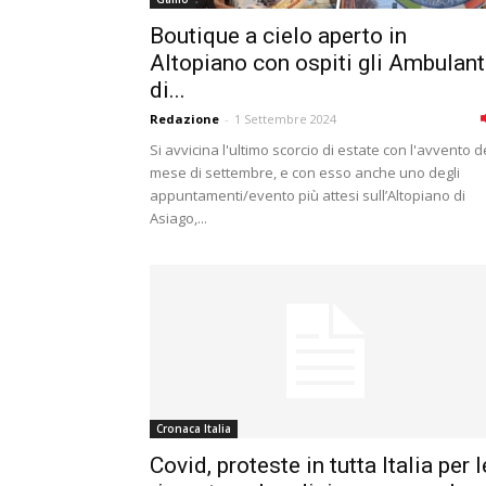
Boutique a cielo aperto in
Altopiano con ospiti gli Ambulant
di...
Redazione
-
1 Settembre 2024
Si avvicina l'ultimo scorcio di estate con l'avvento d
mese di settembre, e con esso anche uno degli
appuntamenti/evento più attesi sull’Altopiano di
Asiago,...
Cronaca Italia
Covid, proteste in tutta Italia per l