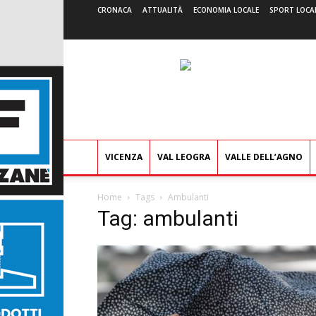
CRONACA
ATTUALITÀ
ECONOMIA LOCALE
SPORT LOCA
VICENZA
VAL LEOGRA
VALLE DELL’AGNO
Home
Tags
Ambulanti
Tag: ambulanti