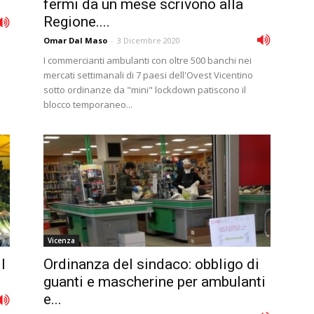
fermi da un mese scrivono alla
Regione....
Omar Dal Maso
-
3 Dicembre 2020
I commercianti ambulanti con oltre 500 banchi nei
mercati settimanali di 7 paesi dell'Ovest Vicentino
sotto ordinanze da "mini" lockdown patiscono il
blocco temporaneo...
Vicenza
l
Ordinanza del sindaco: obbligo di
guanti e mascherine per ambulanti
e...