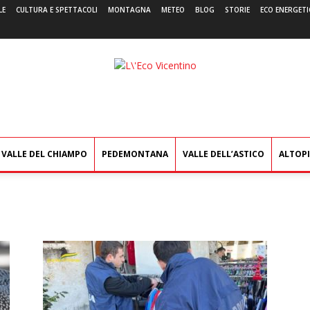
LE
CULTURA E SPETTACOLI
MONTAGNA
METEO
BLOG
STORIE
ECO ENERGETI
L'Eco
Vicentino
VALLE DEL CHIAMPO
PEDEMONTANA
VALLE DELL’ASTICO
ALTOP