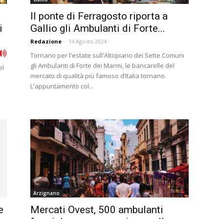
Il ponte di Ferragosto riporta a
i
Gallio gli Ambulanti di Forte...
Redazione
-
14 Agosto 2024
Tornano per l'estate sull'Altopiano dei Sette Comuni
gli Ambulanti di Forte dei Marmi, le bancarelle del
el
mercato di qualità più famoso d’Italia tornano.
L'appuntamento col...
Arzignano
e
Mercati Ovest, 500 ambulanti