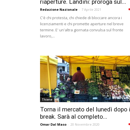
riaperture. Landini: proroga sul...
Redazione Nazionale
-
7 Aprile 2021
C'è chi protesta, chi chiede di bloccare ancora i
licenziamenti e chi promette aperture nel breve
termine. E' un'altra giornata convulsa sul fronte
lavoro,...
Thiene
Torna il mercato del lunedì dopo i
break. Sarà al completo...
Omar Dal Maso
-
20 Novembre 2020