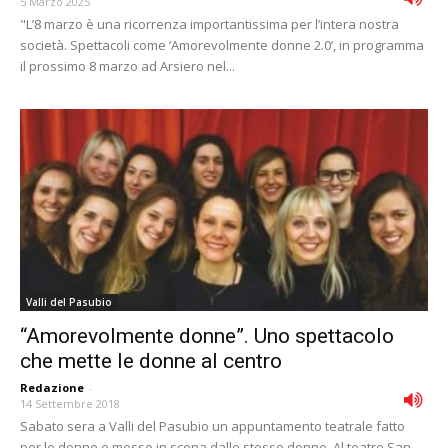
5 Marzo 2025
"L’8 marzo è una ricorrenza importantissima per l’intera nostra
società. Spettacoli come ‘Amorevolmente donne 2.0’, in programma
il prossimo 8 marzo ad Arsiero nel...
Valli del Pasubio
“Amorevolmente donne”. Uno spettacolo
che mette le donne al centro
Redazione
-
14 Settembre 2018
Sabato sera a Valli del Pasubio un appuntamento teatrale fatto
per le donne e messo in scena dalle stesse donne. Al teatro San