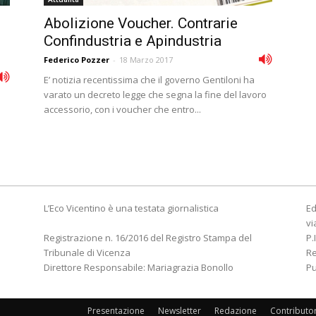
Abolizione Voucher. Contrarie
Confindustria e Apindustria
Federico Pozzer
-
18 Marzo 2017
E’ notizia recentissima che il governo Gentiloni ha
varato un decreto legge che segna la fine del lavoro
accessorio, con i voucher che entro...
L’Eco Vicentino è una testata giornalistica
Ed
vi
Registrazione n. 16/2016 del Registro Stampa del
P.
Tribunale di Vicenza
R
Direttore Responsabile: Mariagrazia Bonollo
Pu
Presentazione
Newsletter
Redazione
Contributo