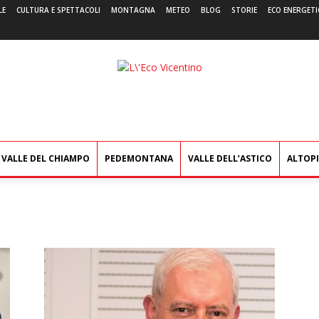
LE
CULTURA E SPETTACOLI
MONTAGNA
METEO
BLOG
STORIE
ECO ENERGETI
L'Eco
Vicentino
VALLE DEL CHIAMPO
PEDEMONTANA
VALLE DELL’ASTICO
ALTOP