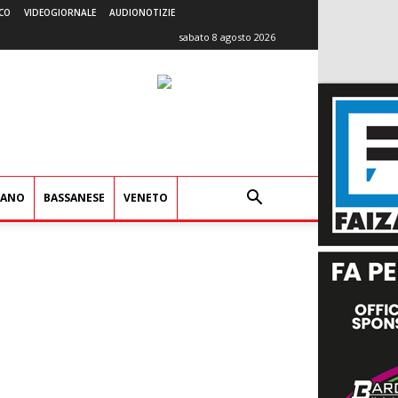
CO
VIDEOGIORNALE
AUDIONOTIZIE
sabato 8 agosto 2026
IANO
BASSANESE
VENETO