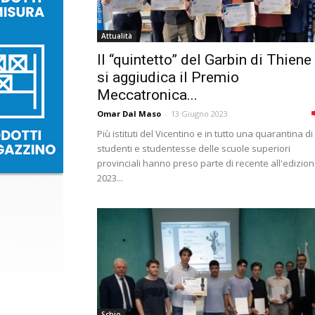
Attualità
Il “quintetto” del Garbin di Thiene
si aggiudica il Premio
Meccatronica...
Omar Dal Maso
-
13 Giugno 2023
Più istituti del Vicentino e in tutto una quarantina di
studenti e studentesse delle scuole superiori
provinciali hanno preso parte di recente all'edizio
2023...
Schio