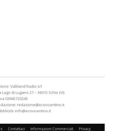
itore: Valliland Radio srl
a Lago di Lugano 27 – 36015 Schio (VI)
Iva 03945720245
edazione:
redazione@ecovicentino.it
bblicità:
info@ecovicentino.it
rs
Contattaci
Informazioni Commerciali
Privacy