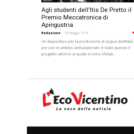
Agli studenti dell’Itis De Pretto il
Premio Meccatronica di
Apingustria
Redazione
-
28 Maggio 2018
Un dispositivo per la produzione di acqua distillata
per uso in ambito ambulatoriale: è stato questo il
progetto attorno al quale si sono sfidati...