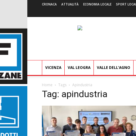
CRONACA
ATTUALITÀ
ECONOMIA LOCALE
SPORT LOCA
VICENZA
VAL LEOGRA
VALLE DELL’AGNO
Home
Tags
Apindustria
Tag: apindustria