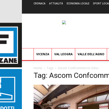
CRONACA
ATTUALITÀ
ECONOMIA LOCALE
SPORT LOCA
VICENZA
VAL LEOGRA
VALLE DELL’AGNO
Home
Tags
Ascom Confcommercio Schio
Tag: Ascom Confcomme