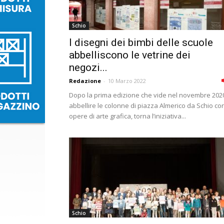
Schio
I disegni dei bimbi delle scuole
abbelliscono le vetrine dei
negozi...
Redazione
-
10 Marzo 2022
Dopo la prima edizione che vide nel novembre 202
abbellire le colonne di piazza Almerico da Schio co
opere di arte grafica, torna l’iniziativa...
Schio