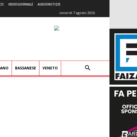
CO
VIDEOGIORNALE
AUDIONOTIZIE
venerdì 7 agosto 2026
IANO
BASSANESE
VENETO