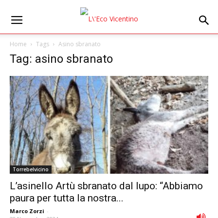
Home
Tags
Asino sbranato
Tag: asino sbranato
Torrebelvicino
L’asinello Artù sbranato dal lupo: “Abbiamo
paura per tutta la nostra...
Marco Zorzi
-