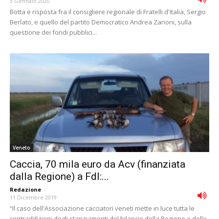
3 Gennaio 2020
Botta e risposta fra il consigliere regionale di Fratelli d'Italia, Sergio
Berlato, e quello del partito Democratico Andrea Zanoni, sulla
questione dei fondi pubblici...
Veneto
Caccia, 70 mila euro da Acv (finanziata
dalla Regione) a FdI:...
Redazione
-
11 Dicembre 2019
“Il caso dell'Associazione cacciatori veneti mette in luce tutta le
contraddizioni degli stanziamenti del bilancio della Regione e delle