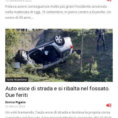
15 Settembre 2022
Poteva avere conseguenze molto più gravi l'incidente avvenuto
nella mattinata di oggi, 15 settembre, in pieno centro a Dueville. Un
uomo di 30 anni,...
Isola Vicentina
Auto esce di strada e si ribalta nel fossato.
Due feriti
Enrico Pigato
-
23 Marzo 2022
Un volo tremendo, l'auto esce di strada e termina la propria corsa
capovolta nel fossato. Il pauroso incidente è avvenuto alle 13.30 di