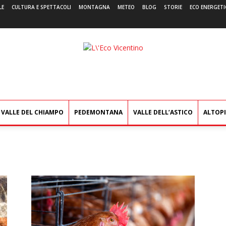
LE
CULTURA E SPETTACOLI
MONTAGNA
METEO
BLOG
STORIE
ECO ENERGETI
L'Eco
Vicentino
VALLE DEL CHIAMPO
PEDEMONTANA
VALLE DELL’ASTICO
ALTOP