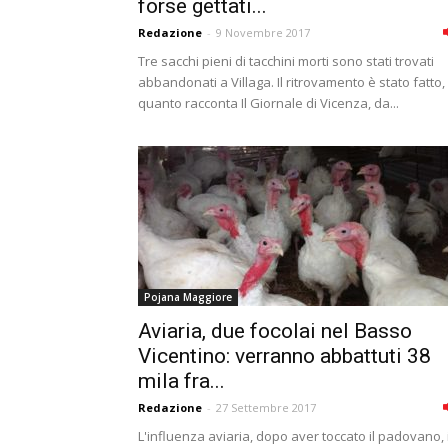
forse gettati...
Redazione
-
9 Novembre 2017
Tre sacchi pieni di tacchini morti sono stati trovati
abbandonati a Villaga. Il ritrovamento è stato fatto,
quanto racconta Il Giornale di Vicenza, da...
Pojana Maggiore
Aviaria, due focolai nel Basso
Vicentino: verranno abbattuti 38
mila fra...
Redazione
-
27 Settembre 2017
L'influenza aviaria, dopo aver toccato il padovano, i