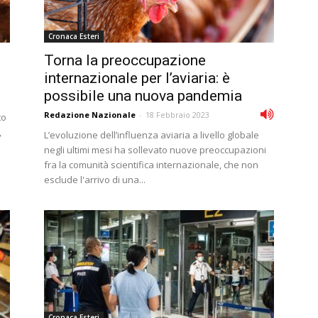
Cronaca Esteri
Torna la preoccupazione
internazionale per l’aviaria: è
possibile una nuova pandemia
Redazione Nazionale
-
18 Febbraio 2023
to
,
L’evoluzione dell’influenza aviaria a livello globale
negli ultimi mesi ha sollevato nuove preoccupazioni
fra la comunità scientifica internazionale, che non
esclude l'arrivo di una...
Cronaca Esteri