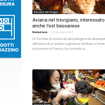
Bassano del Grappa
Aviaria nel trevigiano, interessato
anche l’est bassanese
Redazione
-
23 Dicembre 2025
Un focolaio di aviaria ad alta patogenicità divampa
all’interno di un pollaio a gestione familiare a Fonte
in provincia di Treviso, ha costretto la...
Cronaca Esteri