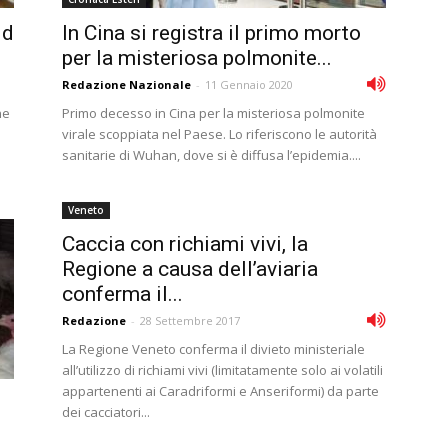
 d
In Cina si registra il primo morto
per la misteriosa polmonite...
Redazione Nazionale
-
11 Gennaio 2020
ne
Primo decesso in Cina per la misteriosa polmonite
virale scoppiata nel Paese. Lo riferiscono le autorità
sanitarie di Wuhan, dove si è diffusa l’epidemia....
Veneto
Caccia con richiami vivi, la
Regione a causa dell’aviaria
conferma il...
Redazione
-
28 Settembre 2017
La Regione Veneto conferma il divieto ministeriale
all’utilizzo di richiami vivi (limitatamente solo ai volatili
appartenenti ai Caradriformi e Anseriformi) da parte
dei cacciatori...