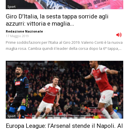
Sport
Giro D’Italia, la sesta tappa sorride agli
azzurri: vittoria e maglia...
Redazione Nazionale
-
17 Maggio 2019
Prime soddisfazioni per l’Italia al Giro 2019. Valerio Conti è la nuova
maglia rosa. Cambia quindi il leader della corsa dopo la 6° tappa,...
Sport
Europa League: l’Arsenal stende il Napoli. Al