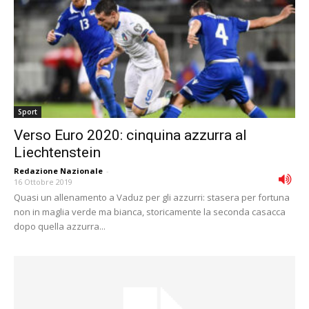
Sport
Verso Euro 2020: cinquina azzurra al
Liechtenstein
Redazione Nazionale
-
16 Ottobre 2019
Quasi un allenamento a Vaduz per gli azzurri: stasera per fortuna
non in maglia verde ma bianca, storicamente la seconda casacca
dopo quella azzurra...