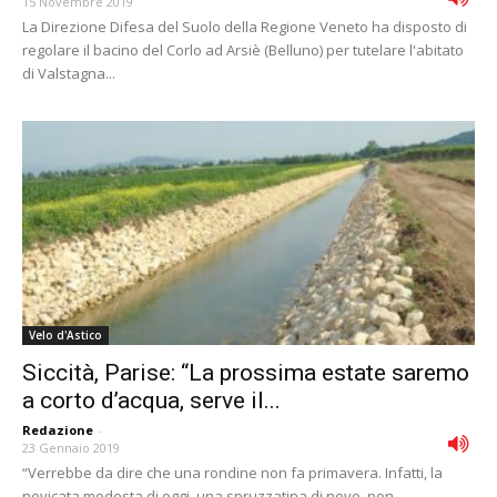
15 Novembre 2019
La Direzione Difesa del Suolo della Regione Veneto ha disposto di
regolare il bacino del Corlo ad Arsiè (Belluno) per tutelare l'abitato
di Valstagna...
Velo d'Astico
Siccità, Parise: “La prossima estate saremo
a corto d’acqua, serve il...
Redazione
-
23 Gennaio 2019
“Verrebbe da dire che una rondine non fa primavera. Infatti, la
nevicata modesta di oggi, una spruzzatina di neve, non