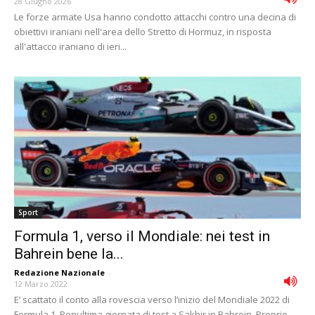
28 Giugno 2026
Le forze armate Usa hanno condotto attacchi contro una decina di
obiettivi iraniani nell'area dello Stretto di Hormuz, in risposta
all'attacco iraniano di ieri...
Sport
Formula 1, verso il Mondiale: nei test in
Bahrein bene la...
Redazione Nazionale
-
12 Marzo 2022
E’ scattato il conto alla rovescia verso l’inizio del Mondiale 2022 di
Formula 1. Penultima giornata di test a Sakhir in Bahrein. Proprio