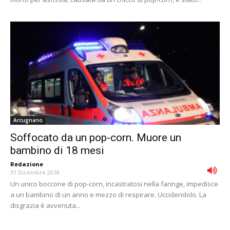
Arcugnano
Soffocato da un pop-corn. Muore un
bambino di 18 mesi
Redazione
-
31 Dicembre 2018
Un unico boccone di pop-corn, incastratosi nella faringe, impedisce
a un bambino di un anno e mezzo di respirare. Uccidendolo. La
disgrazia è avvenuta...