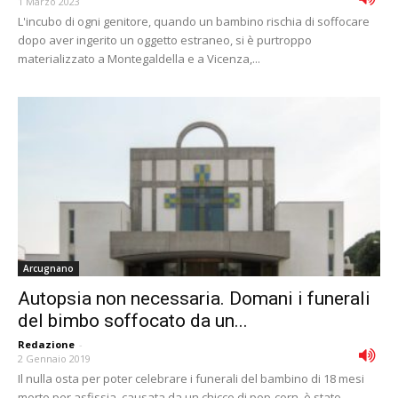
1 Marzo 2023
L'incubo di ogni genitore, quando un bambino rischia di soffocare
dopo aver ingerito un oggetto estraneo, si è purtroppo
materializzato a Montegaldella e a Vicenza,...
Arcugnano
Autopsia non necessaria. Domani i funerali
del bimbo soffocato da un...
Redazione
-
2 Gennaio 2019
Il nulla osta per poter celebrare i funerali del bambino di 18 mesi
morto per asfissia, causata da un chicco di pop-corn, è stato...