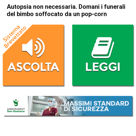
Autopsia non necessaria. Domani i funerali
del bimbo soffocato da un pop-corn
Home
Vicenza
Arcugnano
Vicenza
Arcugnano
Cronaca
In Evidenza
Autopsia non necessaria.
Domani i funerali del bimbo
soffocato da un pop-corn
Da
Redazione
2 Gennaio 2019
(aggiornato il
2 Gennaio 2019 13:15
)
ASCOLTA L'AUDIO