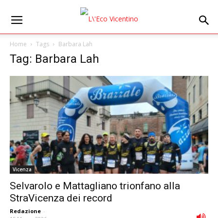
Home
Tags
Barbara Lah
Tag: Barbara Lah
Vicenza
Selvarolo e Mattagliano trionfano alla
StraVicenza dei record
Redazione
-