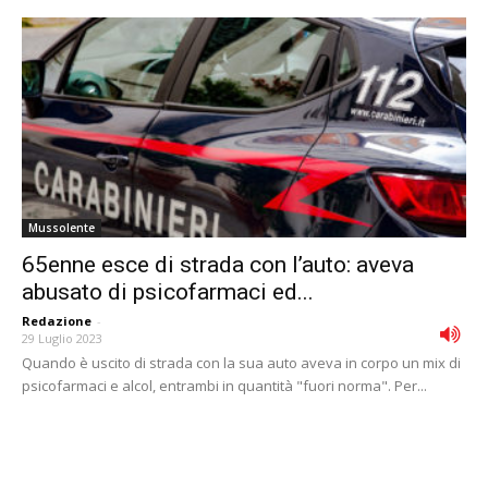
Mussolente
65enne esce di strada con l’auto: aveva
abusato di psicofarmaci ed...
Redazione
-
29 Luglio 2023
Quando è uscito di strada con la sua auto aveva in corpo un mix di
psicofarmaci e alcol, entrambi in quantità "fuori norma". Per...