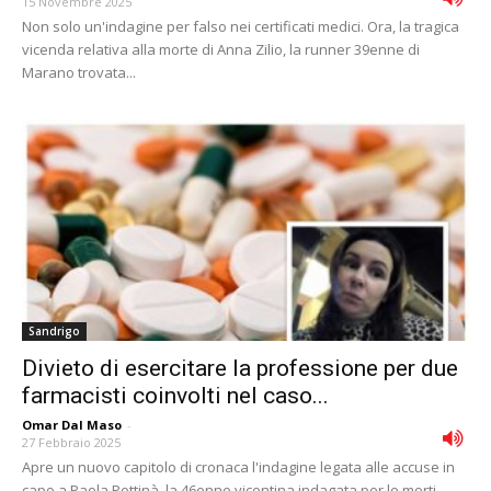
15 Novembre 2025
Non solo un'indagine per falso nei certificati medici. Ora, la tragica
vicenda relativa alla morte di Anna Zilio, la runner 39enne di
Marano trovata...
Sandrigo
Divieto di esercitare la professione per due
farmacisti coinvolti nel caso...
Omar Dal Maso
-
27 Febbraio 2025
Apre un nuovo capitolo di cronaca l'indagine legata alle accuse in
capo a Paola Pettinà, la 46enne vicentina indagata per le morti