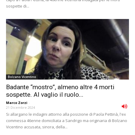
sospette di...
Bolzano Vicentino
Badante “mostro”, almeno altre 4 morti
sospette. Al vaglio il ruolo...
Marco Zorzi
-
21 Dicembre 2024
Si allargano le indagini attorno alla posizione di Paola Pettinà, l'ex
commessa 46enne domiciliata a Sandrigo ma originaria di Bolzano
Vicentino accusata, sinora, della...