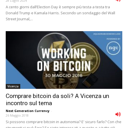
28 Luglio 2024
A cento giorni dall’Election Day è sempre più testa a testa tra
Donald Trump e Kamala Harris. Secondo un sondaggio del Wall
Street Journal,...
Vicenza
Comprare bitcoin da soli? A Vicenza un
incontro sul tema
Next Generation Currency
-
26 Maggio 2018
Si possono comprare bitcoin in autonomia? E' sicuro farlo? Con che
strumenti si può fare? Se siete interessati a questo e a tutto ciò...