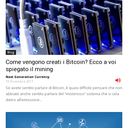
Blog
Come vengono creati i Bitcoin? Ecco a voi
spiegato il mining
Next Generation Currency
-
19 Dicembre 2017
Se avete sentito parlare di Bitcoin, è quasi difficile pensare che non
abbiate anche sentito parlare del “misterioso” sistema che si cela
dietro all’emissione...