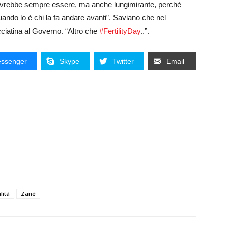
dovrebbe sempre essere, ma anche lungimirante, perché
uando lo è chi la fa andare avanti”. Saviano che nel
ciatina al Governo. “Altro che
#FertilityDay
..”.
ssenger
Skype
Twitter
Email
lità
Zanè