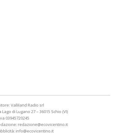
itore: Valliland Radio srl
a Lago di Lugano 27 – 36015 Schio (VI)
Iva 03945720245
edazione:
redazione@ecovicentino.it
bblicità:
info@ecovicentino.it