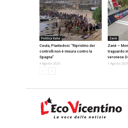
Politica Italia
Zanè
Ceuta, Piantedosi: “Ripristino dei
Zanè – Mont
controlli non è misura contro la
traguardo in
Spagna”
veronese D
4 Agosto 2026
1 Agosto 202