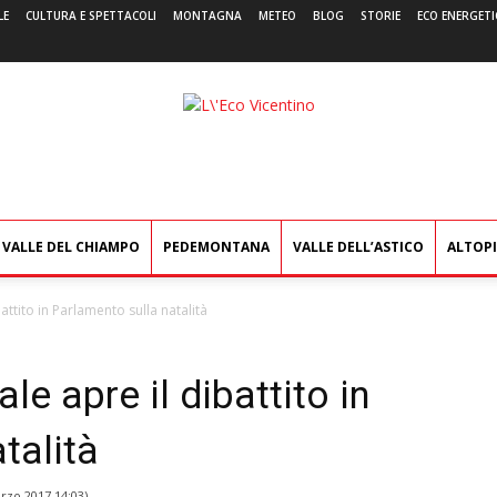
LE
CULTURA E SPETTACOLI
MONTAGNA
METEO
BLOG
STORIE
ECO ENERGETI
L'Eco
Vicentino
VALLE DEL CHIAMPO
PEDEMONTANA
VALLE DELL’ASTICO
ALTOP
attito in Parlamento sulla natalità
le apre il dibattito in
talità
rzo 2017 14:03
)