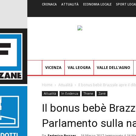
CRONACA
ATTUALITÀ
ECONOMIA LOCALE
SPORT LOCA
VICENZA
VAL LEOGRA
VALLE DELL’AGNO
Home
Attualità
Il bonus bebè Brazzale apre il dib
Attualità
In Evidenza
Thiene
Zanè
Il bonus bebè Brazza
Parlamento sulla na
Da
Federico Pozzer
-
16 Marzo 2017
(aggiornato il
16 Ma