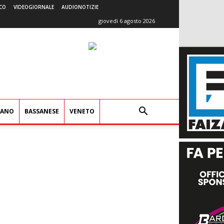
CO
VIDEOGIORNALE
AUDIONOTIZIE
giovedì 6 agosto 2026
IANO
BASSANESE
VENETO