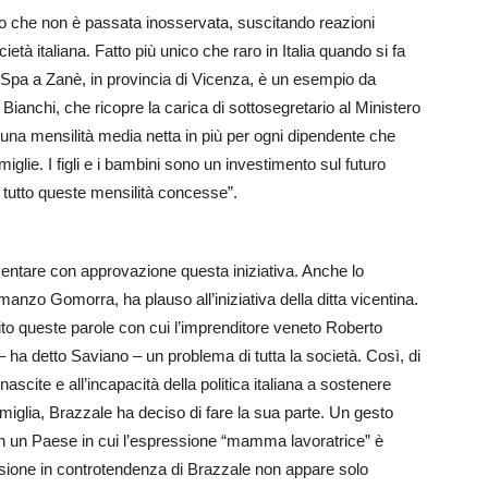
io che non è passata inosservata, suscitando reazioni
ocietà italiana. Fatto più unico che raro in Italia quando si fa
e Spa a Zanè, in provincia di Vicenza, è un esempio da
 Bianchi, che ricopre la carica di sottosegretario al Ministero
 – una mensilità media netta in più per ogni dipendente che
glie. I figli e i bambini sono un investimento sul futuro
l tutto queste mensilità concesse”.
mentare con approvazione questa iniziativa. Anche lo
anzo Gomorra, ha plauso all’iniziativa della ditta vicentina.
ito queste parole con cui l’imprenditore veneto Roberto
 – ha detto Saviano – un problema di tutta la società. Così, di
 nascite e all’incapacità della politica italiana a sostenere
miglia, Brazzale ha deciso di fare la sua parte. Un gesto
. In un Paese in cui l’espressione “mamma lavoratrice” è
sione in controtendenza di Brazzale non appare solo