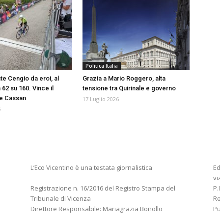
Politica Italia
e Cengio da eroi, al
Grazia a Mario Roggero, alta
 62 su 160. Vince il
tensione tra Quirinale e governo
e Cassan
17 Luglio 2026
6
L’Eco Vicentino è una testata giornalistica
Ed
vi
Registrazione n. 16/2016 del Registro Stampa del
P.
Tribunale di Vicenza
R
Direttore Responsabile: Mariagrazia Bonollo
Pu