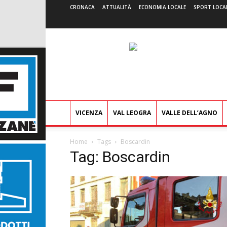
CRONACA
ATTUALITÀ
ECONOMIA LOCALE
SPORT LOCA
VICENZA
VAL LEOGRA
VALLE DELL’AGNO
Home
Tags
Boscardin
Tag: Boscardin