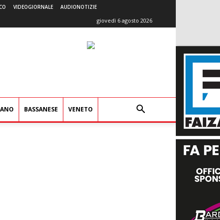
CO
VIDEOGIORNALE
AUDIONOTIZIE
giovedì 6 agosto 2026
IANO
BASSANESE
VENETO