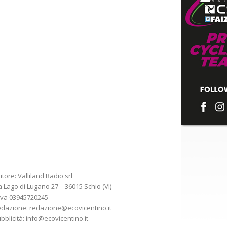
itore: Valliland Radio srl
a Lago di Lugano 27 – 36015 Schio (VI)
Iva 03945720245
edazione:
redazione@ecovicentino.it
bblicità:
info@ecovicentino.it