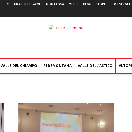
LE
CULTURA E SPETTACOLI
MONTAGNA
METEO
BLOG
STORIE
ECO ENERGETI
L'Eco
Vicentino
VALLE DEL CHIAMPO
PEDEMONTANA
VALLE DELL’ASTICO
ALTOP