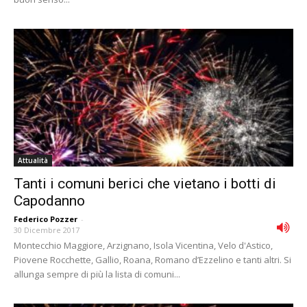
Attualità
Tanti i comuni berici che vietano i botti di
Capodanno
Federico Pozzer
-
30 Dicembre 2017
Montecchio Maggiore, Arzignano, Isola Vicentina, Velo d'Astico,
Piovene Rocchette, Gallio, Roana, Romano d’Ezzelino e tanti altri. Si
allunga sempre di più la lista di comuni...