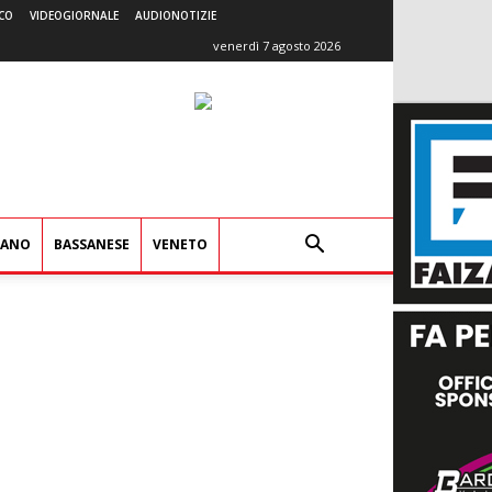
CO
VIDEOGIORNALE
AUDIONOTIZIE
venerdì 7 agosto 2026
IANO
BASSANESE
VENETO