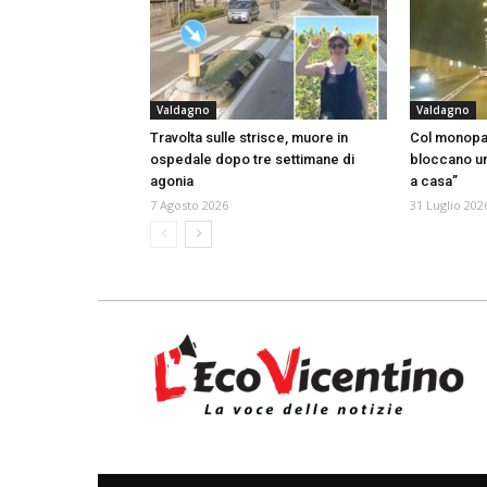
Valdagno
Valdagno
Travolta sulle strisce, muore in
Col monopatt
ospedale dopo tre settimane di
bloccano un
agonia
a casa”
7 Agosto 2026
31 Luglio 202