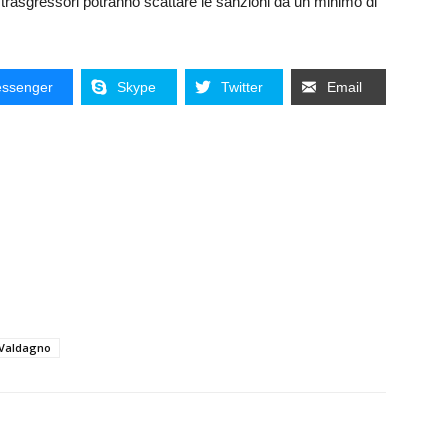
i trasgressori potranno scattare le sanzioni da un minimo di
ssenger
Skype
Twitter
Email
Valdagno