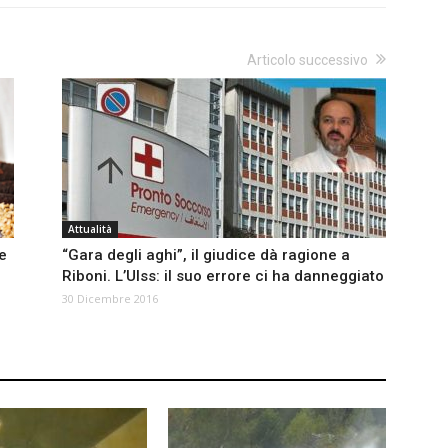
Articolo successivo
Attualità
e
“Gara degli aghi”, il giudice dà ragione a
Riboni. L’Ulss: il suo errore ci ha danneggiato
30 Dicembre 2016