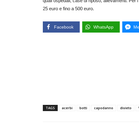
quali ospedali, case di riposo, allevamenti. Per 
25 euro e fino a 500 euro.
Facebook
WhatsApp
Me
TAGS
acerbi
botti
capodanno
divieto