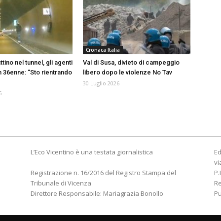
Cronaca Italia
ino nel tunnel, gli agenti
Val di Susa, divieto di campeggio
 36enne: “Sto rientrando
libero dopo le violenze No Tav
30 Luglio 2026
6
L’Eco Vicentino è una testata giornalistica
Ed
vi
Registrazione n. 16/2016 del Registro Stampa del
P.
Tribunale di Vicenza
R
Direttore Responsabile: Mariagrazia Bonollo
Pu