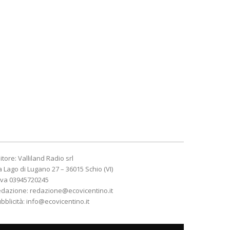
itore: Valliland Radio srl
a Lago di Lugano 27 – 36015 Schio (VI)
Iva 03945720245
edazione:
redazione@ecovicentino.it
bblicità:
info@ecovicentino.it