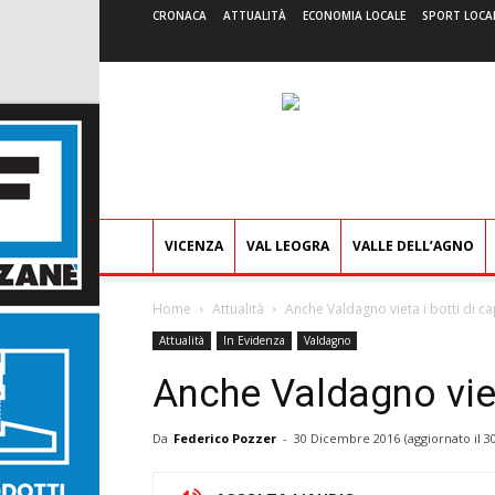
CRONACA
ATTUALITÀ
ECONOMIA LOCALE
SPORT LOCA
VICENZA
VAL LEOGRA
VALLE DELL’AGNO
Home
Attualità
Anche Valdagno vieta i botti di 
Attualità
In Evidenza
Valdagno
Anche Valdagno vie
Da
Federico Pozzer
-
30 Dicembre 2016
(aggiornato il
3