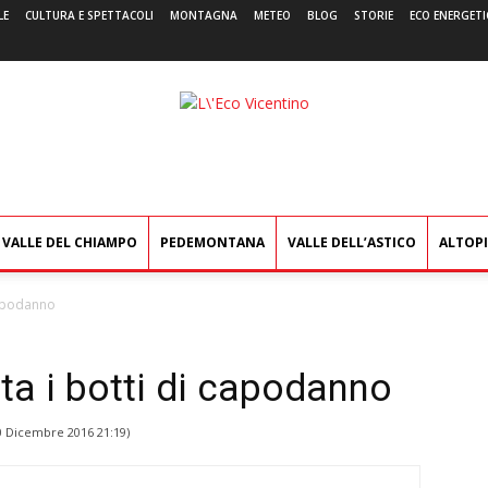
LE
CULTURA E SPETTACOLI
MONTAGNA
METEO
BLOG
STORIE
ECO ENERGETI
L'Eco
Vicentino
VALLE DEL CHIAMPO
PEDEMONTANA
VALLE DELL’ASTICO
ALTOP
capodanno
ta i botti di capodanno
0 Dicembre 2016 21:19
)