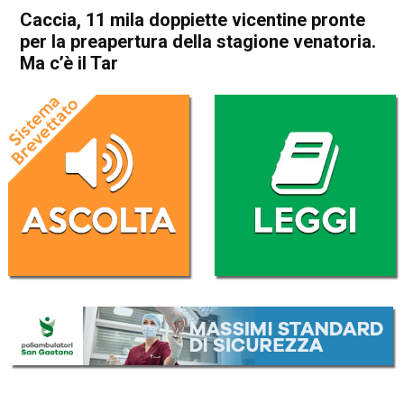
Caccia, 11 mila doppiette vicentine pronte
per la preapertura della stagione venatoria.
Ma c’è il Tar
Home
Veneto
Attualità
In Evidenza
Veneto
Vicenza
Caccia, 11 mila doppiette
vicentine pronte per la
preapertura della stagione
venatoria. Ma c’è il Tar
Da
Omar Dal Maso
5 Settembre 2025
(aggiornato il
5 Settembre 2025 19:24
)