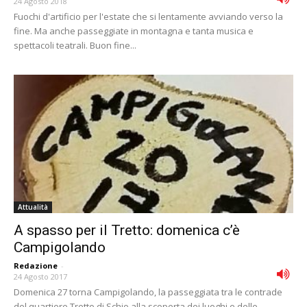
24 Agosto 2018
Fuochi d'artificio per l'estate che si lentamente avviando verso la
fine. Ma anche passeggiate in montagna e tanta musica e
spettacoli teatrali. Buon fine...
Attualità
A spasso per il Tretto: domenica c’è
Campigolando
Redazione
-
24 Agosto 2017
Domenica 27 torna Campigolando, la passeggiata tra le contrade
del quartiere Tretto di Schio alla scoperta dei luoghi e delle