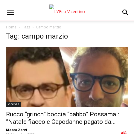
Home
Tags
Campo marzio
Tag: campo marzio
Vicenza
Rucco “grinch” boccia “babbo” Possamai:
“Natale fiacco e Capodanno pagato da...
Marco Zorzi
-