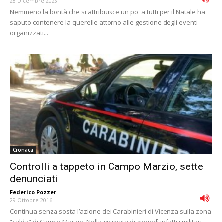
28 Dicembre 2023
Nemmeno la bontà che si attribuisce un po' a tutti per il Natale ha
saputo contenere la querelle attorno alle gestione degli eventi
organizzati...
Cronaca
Controlli a tappeto in Campo Marzio, sette
denunciati
Federico Pozzer
-
29 Ottobre 2016
Continua senza sosta l’azione dei Carabinieri di Vicenza sulla zona
“calda” di Campo Marzio. Nella giornata di giovedì infatti i militari