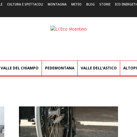
LE
CULTURA E SPETTACOLI
MONTAGNA
METEO
BLOG
STORIE
ECO ENERGETI
L'Eco
Vicentino
VALLE DEL CHIAMPO
PEDEMONTANA
VALLE DELL’ASTICO
ALTOP