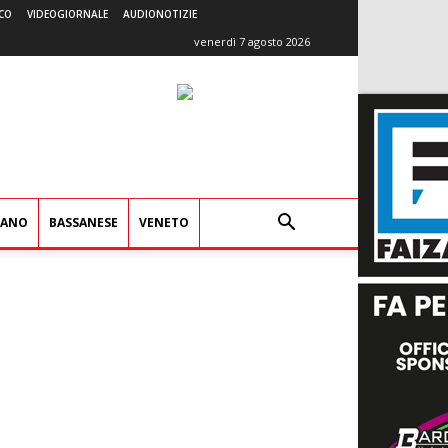
CO
VIDEOGIORNALE
AUDIONOTIZIE
venerdì 7 agosto 2026
IANO
BASSANESE
VENETO