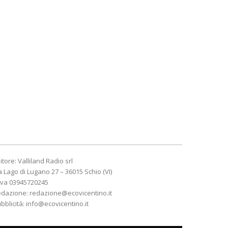
itore: Valliland Radio srl
a Lago di Lugano 27 – 36015 Schio (VI)
Iva 03945720245
edazione:
redazione@ecovicentino.it
bblicità:
info@ecovicentino.it