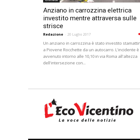
Anziano in carrozzina elettrica
investito mentre attraversa sulle
strisce
Redazione
-
20 Luglio 2017
Un anziano in carrozzina è stato investito stamatti
a Piovene Rocchette da un autocarro. L'incidente è
avvenuto intorno alle 10,10 in via Roma all'altezza
dell'intersezione con...