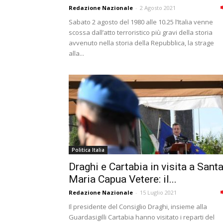
Redazione Nazionale
-
2 Agosto 2021
Sabato 2 agosto del 1980 alle 10.25 l’Italia venne
scossa dall’atto terroristico più gravi della storia
avvenuto nella storia della Repubblica, la strage
alla...
Politica Italia
Draghi e Cartabia in visita a Sant
Maria Capua Vetere: il...
Redazione Nazionale
-
15 Luglio 2021
Il presidente del Consiglio Draghi, insieme alla
Guardasigilli Cartabia hanno visitato i reparti del