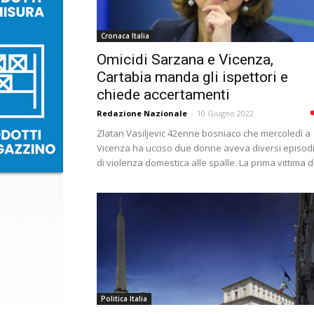
Cronaca Italia
Omicidi Sarzana e Vicenza,
Cartabia manda gli ispettori e
chiede accertamenti
Redazione Nazionale
-
10 Giugno 2022
Zlatan Vasiljevic 42enne bosniaco che mercoledì a
Vicenza ha ucciso due donne aveva diversi episod
di violenza domestica alle spalle. La prima vittima di.
Politica Italia