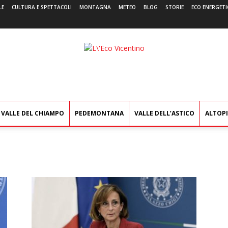
LE
CULTURA E SPETTACOLI
MONTAGNA
METEO
BLOG
STORIE
ECO ENERGETI
L'Eco
Vicentino
VALLE DEL CHIAMPO
PEDEMONTANA
VALLE DELL’ASTICO
ALTOP