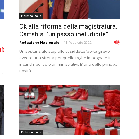
Politica Italia
Ok alla riforma della magistratura,
Cartabia: “un passo ineludibile”
Redazione Nazionale
-
11 Febbraio 2022
Un sostanziale stop alle cosiddette ‘porte girevoli’,
ovvero una stretta per quelle toghe impegnate in
incarichi politici o amministrativi. E’ una delle principali
i
novità...
..
Politica Italia