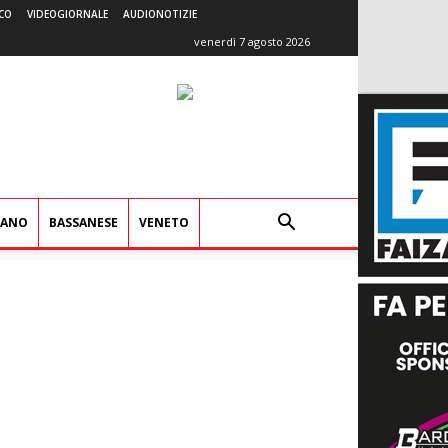
CO
VIDEOGIORNALE
AUDIONOTIZIE
venerdì 7 agosto 2026
IANO
BASSANESE
VENETO