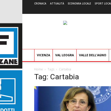
CRONACA
ATTUALITÀ
ECONOMIA LOCALE
SPORT LOCA
VICENZA
VAL LEOGRA
VALLE DELL’AGNO
Home
Tags
Cartabia
Tag: Cartabia