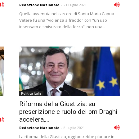
Redazione Nazionale
-
21 Luglio 2021
Quella avvenuta nel carcere di Santa Maria Capua
Vetere fu una "violenza a freddo" con "un uso
insensato e smisurato della forza", non una...
Politica Italia
a
Riforma della Giustizia: su
prescrizione e ruolo dei pm Draghi
accelera,...
Redazione Nazionale
-
8 Luglio 2021
La riforma della Giustizia, oggi potrebbe planare in