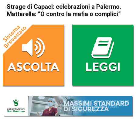
Strage di Capaci: celebrazioni a Palermo.
Mattarella: “O contro la mafia o complici”
Home
Cronaca Italia
Cronaca Italia
Strage di Capaci: celebrazioni
a Palermo. Mattarella: “O
contro la mafia o complici”
Da
Redazione Nazionale
23 Maggio 2021
(aggiornato il
23 Maggio 2021 20:29
)
ASCOLTA L'AUDIO