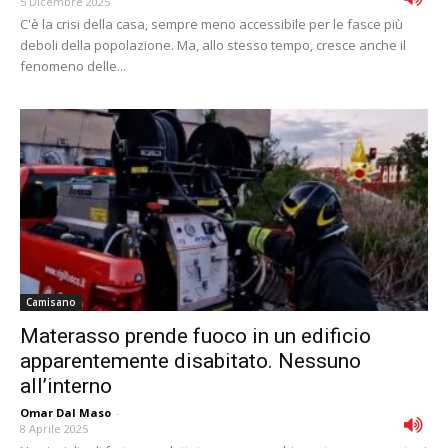
5 Dicembre 2025
C'è la crisi della casa, sempre meno accessibile per le fasce più
deboli della popolazione. Ma, allo stesso tempo, cresce anche il
fenomeno delle...
Camisano
Materasso prende fuoco in un edificio
apparentemente disabitato. Nessuno
all’interno
Omar Dal Maso
-
8 Aprile 2025