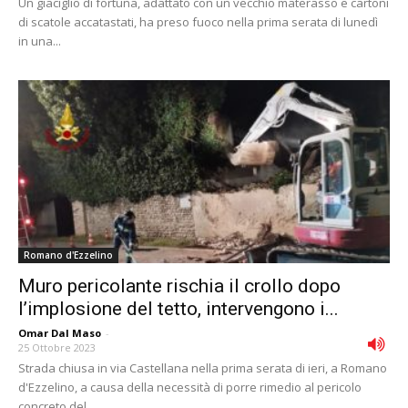
Un giaciglio di fortuna, adattato con un vecchio materasso e cartoni
di scatole accatastati, ha preso fuoco nella prima serata di lunedì
in una...
Romano d'Ezzelino
Muro pericolante rischia il crollo dopo
l’implosione del tetto, intervengono i...
Omar Dal Maso
-
25 Ottobre 2023
Strada chiusa in via Castellana nella prima serata di ieri, a Romano
d'Ezzelino, a causa della necessità di porre rimedio al pericolo
concreto del...