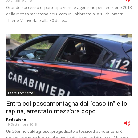
22 Ottobre 2018
Grande successo di partecipazione e agonismo per l'edizione 2018
della Mezza maratona dei 6 comuni, abbinata alla 10 chilometri
Thiene-Villaverla e alla 30 delle...
Castelgomberto
Entra col passamontagna dal “casolin” e lo
rapina, arrestato mezz’ora dopo
Redazione
-
19 Settembre 2018
Un 26enne valdagnese, pregiudicato e tossicodipendente, si è
presentato mascherato al negozio di alimentari di piazza Marconi