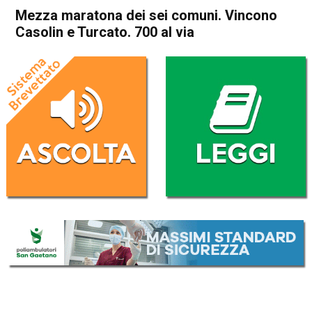
Mezza maratona dei sei comuni. Vincono
Casolin e Turcato. 700 al via
Home
Sport locale
In Evidenza
Sport locale
Mezza maratona dei sei
comuni. Vincono Casolin e
Turcato. 700 al via
Da
Federico Pozzer
22 Ottobre 2018
(aggiornato il
22 Ottobre 2018 18:37
)
ASCOLTA L'AUDIO