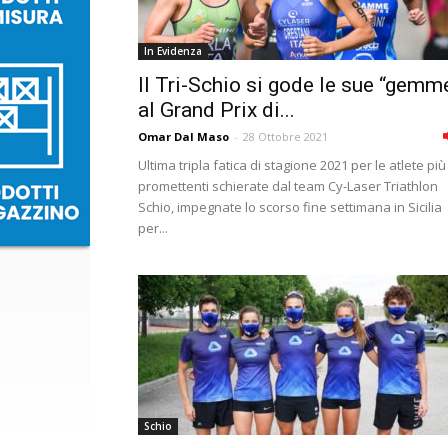
In Evidenza
Il Tri-Schio si gode le sue “gemm
al Grand Prix di...
Omar Dal Maso
-
28 Ottobre 2021
Ultima tripla fatica di stagione 2021 per le atlete più
promettenti schierate dal team Cy-Laser Triathlon
Schio, impegnate lo scorso fine settimana in Sicilia
per...
Schio