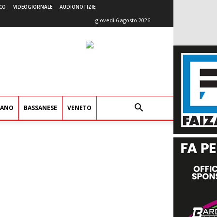
CO
VIDEOGIORNALE
AUDIONOTIZIE
giovedì 6 agosto 2026
IANO
BASSANESE
VENETO