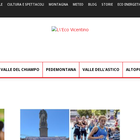
LE
CULTURA E SPETTACOLI
MONTAGNA
METEO
BLOG
STORIE
ECO ENERGETI
L'Eco
Vicentino
VALLE DEL CHIAMPO
PEDEMONTANA
VALLE DELL’ASTICO
ALTOP