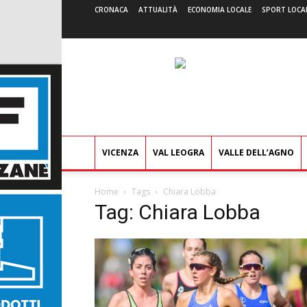
CRONACA
ATTUALITÀ
ECONOMIA LOCALE
SPORT LOCA
VICENZA
VAL LEOGRA
VALLE DELL’AGNO
Home
Tags
Chiara Lobba
Tag: Chiara Lobba